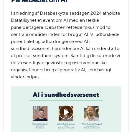
Paneldebat om AI
I anledning af Databeskyttelsesdagen 2024 afholdte
Datatilsynet et event om AI med en række
paneldeltagere. Debatten rettede fokus mod to
centrale områder inden for brug af AI. Vi udforskede
potentialet og udfordringerne ved AI i
sundhedsvæsenet, herunder om AI kan understøtte
et presset sundhedssystem. Samtidig diskuterede vi
de væsentligste gevinster og risici ved danske
organisationers brug af generativ AI, som hastigt
vinder indpas.