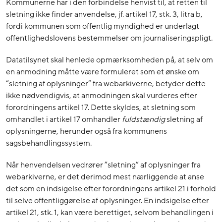
Kommunerne har i den forbindelse henvist til, at retten til
sletning ikke finder anvendelse, jf. artikel 17, stk. 3, litra b,
fordi kommunen som offentlig myndighed er underlagt
offentlighedslovens bestemmelser om journaliseringspligt.
Datatilsynet skal henlede opmærksomheden på, at selv om
en anmodning måtte være formuleret som et ønske om
”sletning af oplysninger” fra webarkiverne, betyder dette
ikke nødvendigvis, at anmodningen skal vurderes efter
forordningens artikel 17. Dette skyldes, at sletning som
omhandlet i artikel 17 omhandler
fuldstændig
sletning af
oplysningerne, herunder også fra kommunens
sagsbehandlingssystem.
Når henvendelsen vedrører ”sletning” af oplysninger fra
webarkiverne, er det derimod mest nærliggende at anse
det som en indsigelse efter forordningens artikel 21 i forhold
til selve offentliggørelse af oplysninger. En indsigelse efter
artikel 21, stk. 1, kan være berettiget, selvom behandlingen i