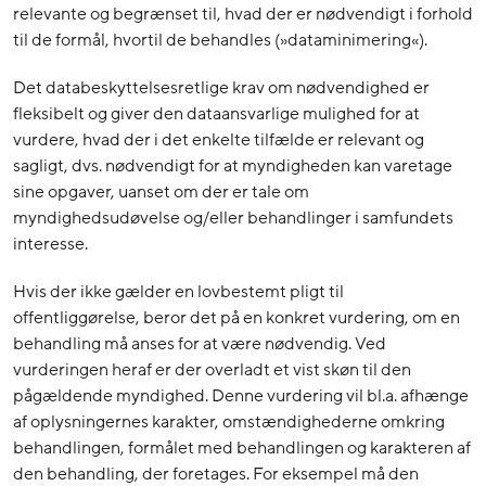
relevante og begrænset til, hvad der er nødvendigt i forhold
til de formål, hvortil de behandles (»dataminimering«).
Det databeskyttelsesretlige krav om nødvendighed er
fleksibelt og giver den dataansvarlige mulighed for at
vurdere, hvad der i det enkelte tilfælde er relevant og
sagligt, dvs. nødvendigt for at myndigheden kan varetage
sine opgaver, uanset om der er tale om
myndighedsudøvelse og/eller behandlinger i samfundets
interesse.
Hvis der ikke gælder en lovbestemt pligt til
offentliggørelse, beror det på en konkret vurdering, om en
behandling må anses for at være nødvendig. Ved
vurderingen heraf er der overladt et vist skøn til den
pågældende myndighed. Denne vurdering vil bl.a. afhænge
af oplysningernes karakter, omstændighederne omkring
behandlingen, formålet med behandlingen og karakteren af
den behandling, der foretages. For eksempel må den