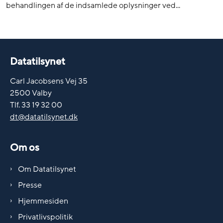
behandlingen af de indsamlede oplysninger ved...
Datatilsynet
Carl Jacobsens Vej 35
2500 Valby
Tlf. 33 19 32 00
dt@datatilsynet.dk
Om os
Om Datatilsynet
Presse
Hjemmesiden
Privatlivspolitik