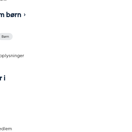
om børn
Børn
 oplysninger
 i
medlem