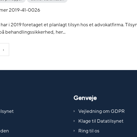
mer 2019-41-0026
har i 2019 foretaget et planlagt tilsyn hos et advokatfirma. Tilsy
å behandlingssikkerhed, her...
Genveje
lsynet
Vejledning om GDPR
Klage til Datatilsynet
iden
Ring til os