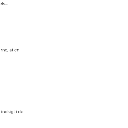
s...
rne, at en
 indsigt i de