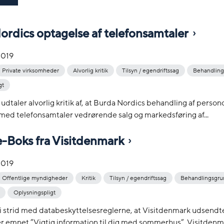
ordics optagelse af telefonsamtaler
2019
Private virksomheder
Alvorlig kritik
Tilsyn / egendriftssag
Behandling
gt
 udtaler alvorlig kritik af, at Burda Nordics behandling af person
med telefonsamtaler vedrørende salg og markedsføring af...
e-Boks fra Visitdenmark
2019
Offentlige myndigheder
Kritik
Tilsyn / egendriftssag
Behandlingsgru
Oplysningspligt
 i strid med databeskyttelsesreglerne, at Visitdenmark udsendt
 emnet ”Vigtig information til dig med sommerhus”. Visitdenma