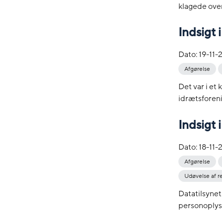
klagede over
Indsigt 
Dato:
19-11-
Afgørelse
Det var i et
idrætsforeni
Indsigt
Dato:
18-11-
Afgørelse
Udøvelse af r
Datatilsynet 
personoplysn