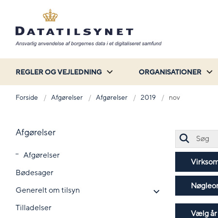
REGLER OG VEJLEDNING
ORGANISATIONER
Forside
Afgørelser
Afgørelser
2019
nov
Afgørelser
Afgørelser
Virkso
Bødesager
Nøgleo
Generelt om tilsyn
Tilladelser
Vælg år