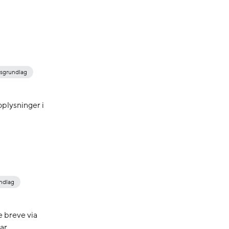
sgrundlag
oplysninger i
ndlag
e breve via
r...