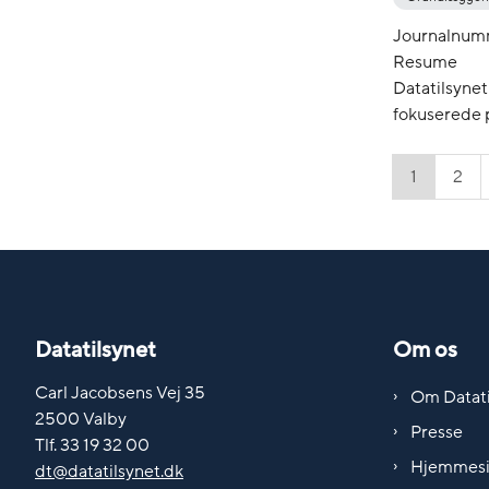
Journalnum
Resume
Datatilsynet 
fokuserede p
1
2
Datatilsynet
Om os
Carl Jacobsens Vej 35
Om Datati
2500 Valby
Presse
Tlf. 33 19 32 00
Hjemmes
dt@datatilsynet.dk