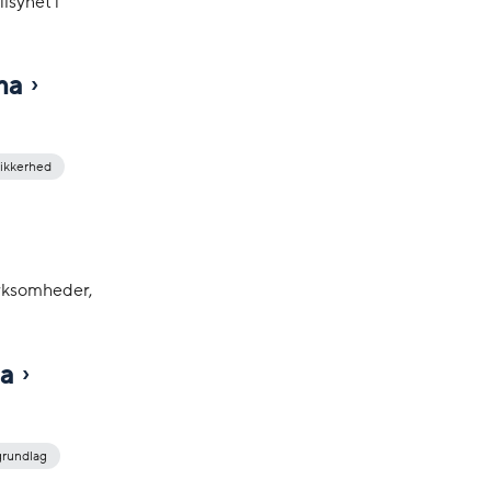
lsynet i
ma
ikkerhed
irksomheder,
ma
grundlag