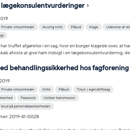
 i lægekonsulentvurderinger
2019
Private virksomheder
Alvorlig kritik
Påbud
Klage
Udøvelse af re
igt
 har truffet afgørelse i en sag, hvor en borger klagede over, at ha
kab afviste at give ham indsigt i en lægekonsulentvurdering, der 
med behandlingssikkerhed hos fagforening
-2019
Private virksomheder
Kritik
Påbud
Tilsyn / egendriftssag
ikkerhed
Password
Usikker transmission
 brud på persondatasikkerheden
mer: 2019-41-0028