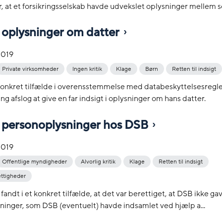
, at et forsikringsselskab havde udvekslet oplysninger mellem sel
i oplysninger om datter
2019
Private virksomheder
Ingen kritik
Klage
Børn
Retten til indsigt
 konkret tilfælde i overensstemmelse med databeskyttelsesregle
ng afslog at give en far indsigt i oplysninger om hans datter.
 i personoplysninger hos DSB
2019
Offentlige myndigheder
Alvorlig kritik
Klage
Retten til indsigt
ettigheder
fandt i et konkret tilfælde, at det var berettiget, at DSB ikke gav
inger, som DSB (eventuelt) havde indsamlet ved hjælp a...