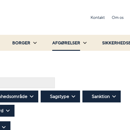
Kontakt
Om os
BORGER
AFGØRELSER
SIKKERHEDS
Søg
mhedsområde
Sagstype
Sanktion
rd