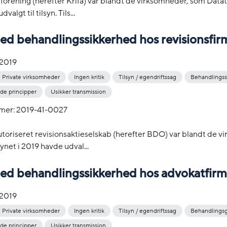
gforening (herefter Krifa) var blandt de virksomheder, som Datati
algt til tilsyn. Tils...
med behandlingssikkerhed hos revisionsfir
-2019
Private virksomheder
Ingen kritik
Tilsyn / egendriftssag
Behandlingss
e principper
Usikker transmission
mer: 2019-41-0027
oriseret revisionsaktieselskab (herefter BDO) var blandt de v
ynet i 2019 havde udval...
med behandlingssikkerhed hos advokatfir
-2019
Private virksomheder
Ingen kritik
Tilsyn / egendriftssag
Behandlings
e principper
Usikker transmission