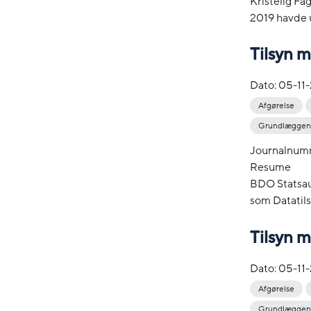
Kristelig Fa
2019 havde udv
Tilsyn 
Dato:
05-11
Afgørelse
Grundlæggend
Journalnum
Resume
BDO Statsaut
som Datatils
Tilsyn 
Dato:
05-11
Afgørelse
Grundlæggend