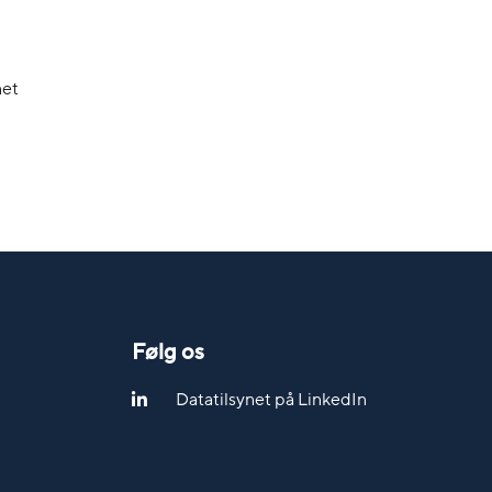
net
Følg os
Datatilsynet på LinkedIn