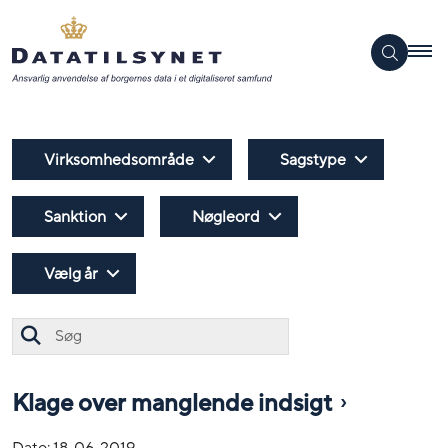
Virksomhedsområde
Sagstype
Sanktion
Nøgleord
Vælg år
Søg
Klage over manglende indsigt
Dato:
18-06-2019