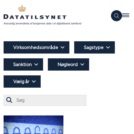
Virksomhedsområde
Sagstype
Sanktion
Nøgleord
Vælg år
Søg