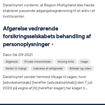
Datatilsynet vurderer, at Region Midtjylland ikke havde
etableret passende adgangsbegrænsning til et arkiv i et
livstilscenter.
Afgørelse vedrørende
forsikringsselskabets behandling af
personoplysninger
Dato:
06-09-2021
Afgørelse
Private virksomheder
Alvorlig kritik
Klage
Retten til indsigt
Udøvelse af rettigheder
Billeder og video
Datatilsynet vender hermed tilbage til sagen, hvor
[advokatselskab] (herefter [advokatselskab]) den 7. juli
2020 på vegne af [X] (herefter klager) har klaget ti...