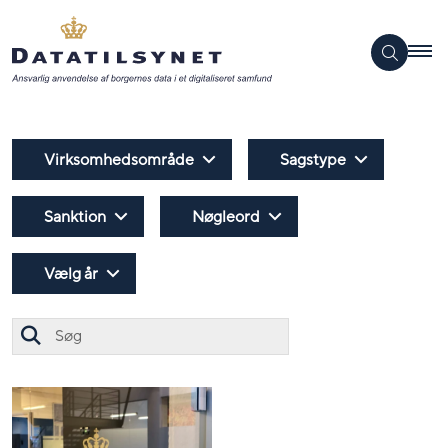
Virksomhedsområde
Sagstype
Sanktion
Nøgleord
Vælg år
Søg