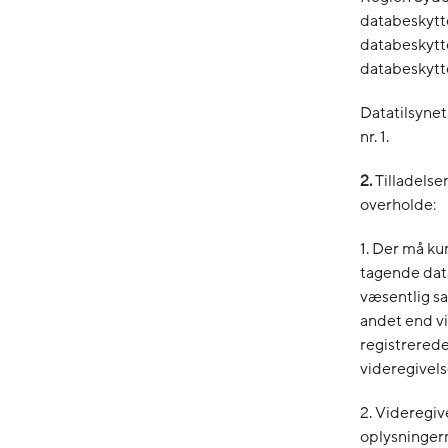
databeskytte
databeskytte
databeskyttel
Datatilsynet
nr. 1.
2.
Tilladelse
overholde:
1. Der må ku
tagende data
væsentlig s
andet end vi
registrerede
videregivels
2. Videregiv
oplysninger