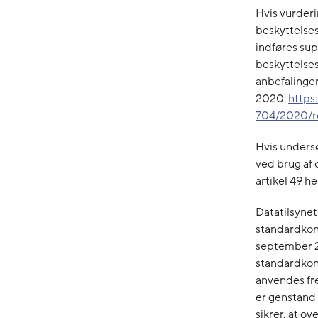
Hvis vurderi
beskyttelse
indføres sup
beskyttelses
anbefalinger
2020:
https
704/2020/r
Hvis undersø
ved brug af 
artikel 49 h
Datatilsyne
standardkon
september 2
standardkont
anvendes fr
er genstand 
sikrer, at o