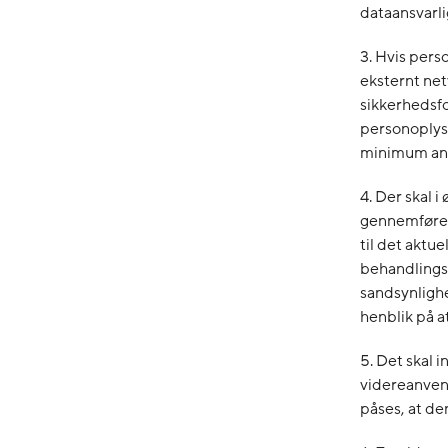
dataansvarli
3. Hvis pers
eksternt net
sikkerhedsfo
personoplysn
minimum anv
4. Der skal 
gennemføres
til det akt
behandlings
sandsynlighe
henblik på at
5. Det skal 
videreanvend
påses, at de