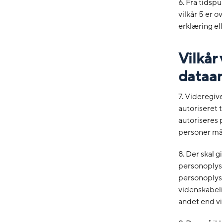
6. Fra tidsp
vilkår 5 er 
erklæring el
Vilkå
dataan
7. Videregiv
autoriseret 
autoriseres
personer må 
8. Der skal 
personoplys
personoplysn
videnskabel
andet end vi