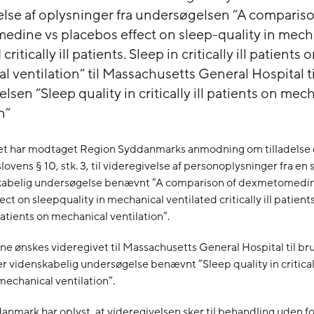
else af oplysninger fra undersøgelsen ”A compariso
dine vs placebos effect on sleep-quality in mech
critically ill patients. Sleep in critically ill patients 
 ventilation” til Massachusetts General Hospital ti
sen ”Sleep quality in critically ill patients on mec
n”
et har modtaget Region Syddanmarks anmodning om tilladelse e
ovens § 10, stk. 3, til videregivelse af personoplysninger fra en s
skabelig undersøgelse benævnt ”A comparison of dexmetomedin
ct on sleepquality in mechanical ventilated critically ill patients
l patients on mechanical ventilation”.
e ønskes videregivet til Massachusetts General Hospital til bru
ler videnskabelig undersøgelse benævnt ”Sleep quality in criticall
mechanical ventilation”.
nmark har oplyst, at videregivelsen sker til behandling uden fo