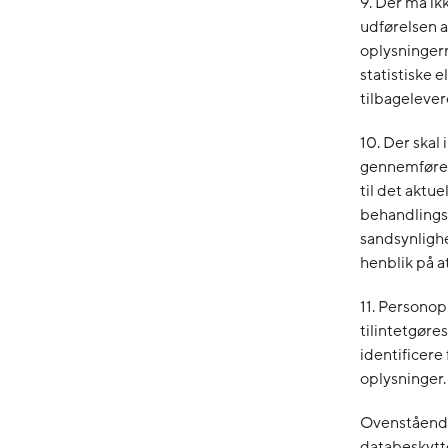
9. Der må ik
udførelsen a
oplysningern
statistiske e
tilbagelever
10. Der skal
gennemføres
til det akt
behandlings
sandsynlighe
henblik på at
11. Personop
tilintetgøres
identificere
oplysninger.
Ovenstående 
databeskytte