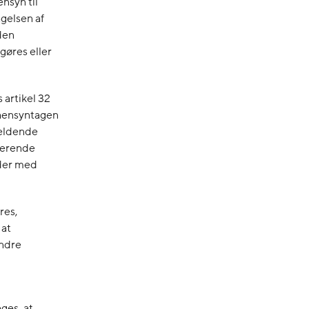
nsyn til
agelsen af
den
tgøres eller
 artikel 32
 hensyntagen
gældende
ierende
eder med
res,
 at
andre
ges, at