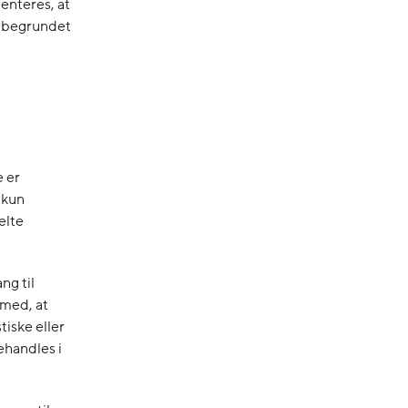
enteres, at
gt begrundet
e er
 kun
elte
ng til
 med, at
iske eller
ehandles i