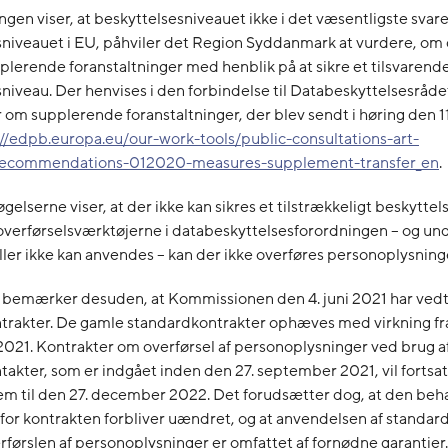
ngen viser, at beskyttelsesniveauet ikke i det væsentligste svarer
sniveauet i EU, påhviler det Region Syddanmark at vurdere, om 
plerende foranstaltninger med henblik på at sikre et tilsvarend
niveau. Der henvises i den forbindelse til Databeskyttelsesråde
 om supplerende foranstaltninger, der blev sendt i høring den 
://edpb.europa.eu/our-work-tools/public-consultations-art-
ecommendations-012020-measures-supplement-transfer_en
.
gelserne viser, at der ikke kan sikres et tilstrækkeligt beskytte
overførselsværktøjerne i databeskyttelsesforordningen – og und
eller ikke kan anvendes – kan der ikke overføres personoplysninge
t bemærker desuden, at Kommissionen den 4. juni 2021 har ved
trakter. De gamle standardkontrakter ophæves med virkning fra
021. Kontrakter om overførsel af personoplysninger ved brug a
akter, som er indgået inden den 27. september 2021, vil fortsa
em til den 27. december 2022. Det forudsætter dog, at den beh
for kontrakten forbliver uændret, og at anvendelsen af standa
verførslen af personoplysninger er omfattet af fornødne garantier.