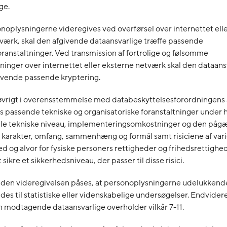
ge.
onoplysningerne videregives ved overførsel over internettet ell
værk, skal den afgivende dataansvarlige træffe passende
ranstaltninger. Ved transmission af fortrolige og følsomme
inger over internettet eller eksterne netværk skal den dataan
ende passende kryptering.
i øvrigt i overensstemmelse med databeskyttelsesforordningens 
 passende tekniske og organisatoriske foranstaltninger under
uelle tekniske niveau, implementeringsomkostninger og den på
 karakter, omfang, sammenhæng og formål samt risiciene af var
d og alvor for fysiske personers rettigheder og frihedsrettigh
 sikre et sikkerhedsniveau, der passer til disse risici.
inden videregivelsen påses, at personoplysningerne udelukkend
es til statistiske eller videnskabelige undersøgelser. Endvidere
n modtagende dataansvarlige overholder vilkår 7-11.