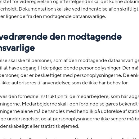
unktet for videregivelsen og efterfølgende skal det kunne dokum
overholdt. Dokumentation skal ske ved indhentelse af en skriftli
ler lignende fra den modtagende dataansvarlige.
r vedrørende den modtagende
svarlige
else skal ske til personer, som af den modtagende dataansvarlig
til at have adgang til de pågældende personoplysninger. Der må
 personer, der er beskæftiget med personoplysningerne. De enk
ikke autoriseres til anvendelser, som de ikke har behov for.
gives den fornødne instruktion til de medarbejdere, som har adga
ningerne. Medarbejderne skal i den forbindelse gøres bekendt
ingerne alene må behandles med henblik på udførelse af statist
ige undersøgelser, og at personoplysningerne ikke senere må b
denskabeligt eller statistisk øjemed.