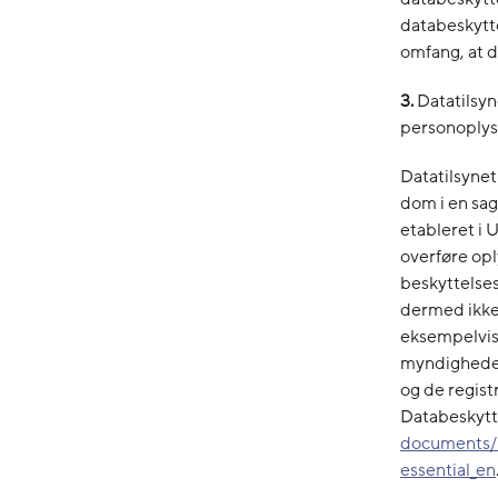
databeskytt
omfang, at d
3.
Datatilsyn
personoplysn
Datatilsynet
dom i en sag
etableret i 
overføre opl
beskyttelses
dermed ikke 
eksempelvis 
myndigheder
og de regist
Databeskytt
documents/
essential_en