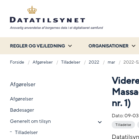
REGLER OG VEJLEDNING
ORGANISATIONER
Forside
Afgørelser
Tilladelser
2022
mar
2022-5
Videre
Afgørelser
Massac
Afgørelser
nr. 1)
Bødesager
Dato:
09-03
Generelt om tilsyn
Tilladelse
Tilladelser
Datatilsy