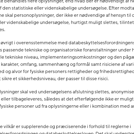
ke behandles flere oplysninger, end hvad der er nødvendigt af he
f den statistiske eller videnskabelige undersøgelse. Efter modt
e skal personoplysninger, der ikke er nødvendige af hensyn til 
ller videnskabelige undersøgelse, hurtigst muligt slettes, tilinte
es.
 i øvrigt i overensstemmelse med databeskyttelsesforordningens
 passende tekniske og organisatoriske foranstaltninger under
uelle tekniske niveau, implementeringsomkostninger og den på
 karakter, omfang, sammenhæng og formål samt risiciene af var
d og alvor for fysiske personers rettigheder og frihedsrettigh
 sikre et sikkerhedsniveau, der passer til disse risici.
lysninger skal ved undersøgelsens afslutning slettes, anonymise
 eller tilbageleveres, således at det efterfølgende ikke er muligt
 fysiske personer ud fra oplysningerne eller i kombination med 
vilkår er supplerende og præciserende i forhold til reglerne i
lsesforordningen og databeskyttelsesloven. Det skal understre