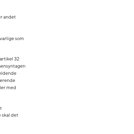
er andet
svarlige som
artikel 32
 hensyntagen
gældende
ierende
eder med
e
 skal det