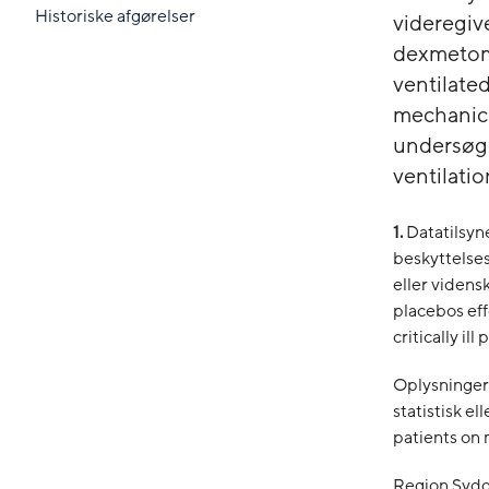
Historiske afgørelser
videregiv
dexmetome
ventilated 
mechanical
undersøgel
ventilatio
1.
Datatilsyn
beskyttelsesl
eller viden
placebos effe
critically il
Oplysningern
statistisk el
patients on 
Region Sydda