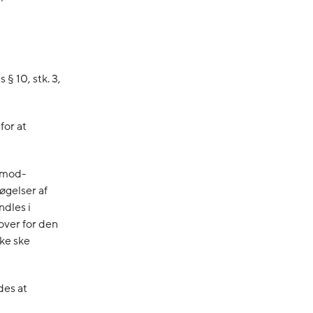
§ 10, stk. 3,
for at
n mod-
øgelser af
dles i
over for den
kke ske
des at