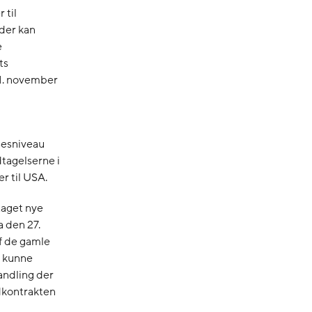
 til
der kan
e
ts
11. november
lsesniveau
tagelserne i
r til USA.
taget nye
 den 27.
f de gamle
t kunne
andling der
rdkontrakten