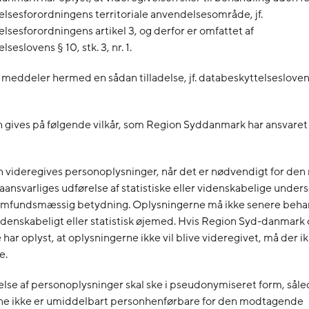
lsesforordningens territoriale anvendelsesområde, jf.
lsesforordningens artikel 3, og derfor er omfattet af
seslovens § 10, stk. 3, nr. 1.
 meddeler hermed en sådan tilladelse, jf. databeskyttelseslovens 
n gives på følgende vilkår, som Region Syddanmark har ansvaret 
n videregives personoplysninger, når det er nødvendigt for de
ansvarliges udførelse af statistiske eller videnskabelige unders
amfundsmæssig betydning. Oplysningerne må ikke senere behan
denskabeligt eller statistisk øjemed. Hvis Region Syd-danmark 
 har oplyst, at oplysningerne ikke vil blive videregivet, må der i
e.
else af personoplysninger skal ske i pseudonymiseret form, såle
ne ikke er umiddelbart personhenførbare for den modtagende