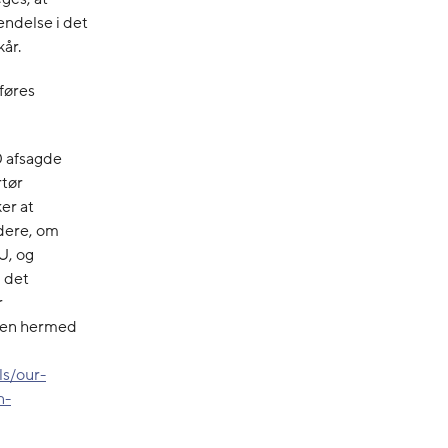
ndelse i det
kår.
føres
0 afsagde
rtør
er at
rdere, om
U, og
l det
r
llen hermed
ls/our-
n-