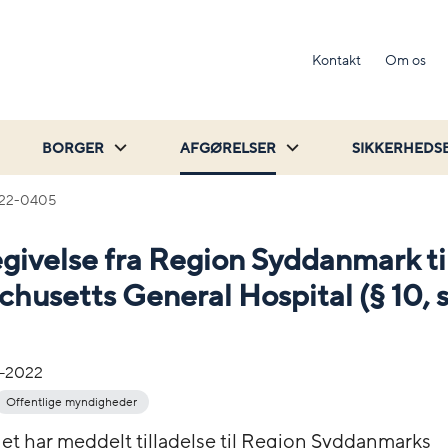
Kontakt
Om os
BORGER
AFGØRELSER
SIKKERHEDS
22-0405
givelse fra Region Syddanmark ti
husetts General Hospital (§ 10, st
-2022
Offentlige myndigheder
net har meddelt tilladelse til Region Syddanmarks