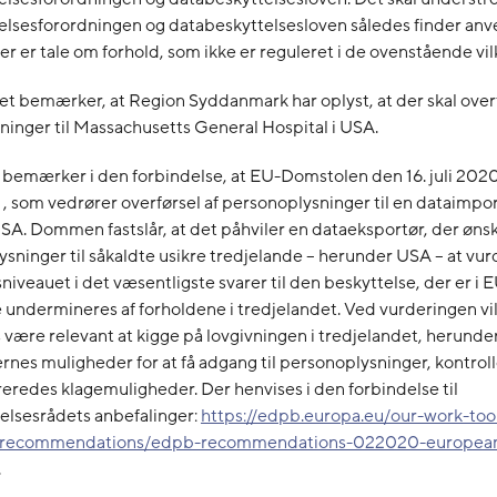
elsesforordningen og databeskyttelsesloven således finder anve
er er tale om forhold, som ikke er reguleret i de ovenstående vil
et bemærker, at Region Syddanmark har oplyst, at der skal over
inger til Massachusetts General Hospital i USA.
 bemærker i den forbindelse, at EU-Domstolen den 16. juli 202
 , som vedrører overførsel af personoplysninger til en dataimpo
USA. Dommen fastslår, at det påhviler en dataeksportør, der ønsk
ysninger til såkaldte usikre tredjelande – herunder USA – at vu
niveauet i det væsentligste svarer til den beskyttelse, der er i E
undermineres af forholdene i tredjelandet. Ved vurderingen vi
være relevant at kigge på lovgivningen i tredjelandet, herunde
nes muligheder for at få adgang til personoplysninger, kontro
reredes klagemuligheder. Der henvises i den forbindelse til
elsesrådets anbefalinger:
https://edpb.europa.eu/our-work-too
recommendations/edpb-recommendations-022020-europea
.