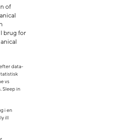
n of
anical
on
l brug for
hanical
fter data-
tatistisk
e vs
. Sleep in
g i en
y ill
r