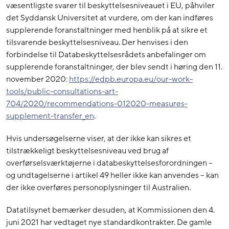
væsentligste svarer til beskyttelsesniveauet i EU, påhviler
det Syddansk Universitet at vurdere, om der kan indføres
supplerende foranstaltninger med henblik på at sikre et
tilsvarende beskyttelsesniveau. Der henvises i den
forbindelse til Databeskyttelsesrådets anbefalinger om
supplerende foranstaltninger, der blev sendt i høring den 11.
november 2020:
https://edpb.europa.eu/our-work-
tools/public-consultations-art-
704/2020/recommendations-012020-measures-
supplement-transfer_en
.
Hvis undersøgelserne viser, at der ikke kan sikres et
tilstrækkeligt beskyttelsesniveau ved brug af
overførselsværktøjerne i databeskyttelsesforordningen –
og undtagelserne i artikel 49 heller ikke kan anvendes – kan
der ikke overføres personoplysninger til Australien.
Datatilsynet bemærker desuden, at Kommissionen den 4.
juni 2021 har vedtaget nye standardkontrakter. De gamle