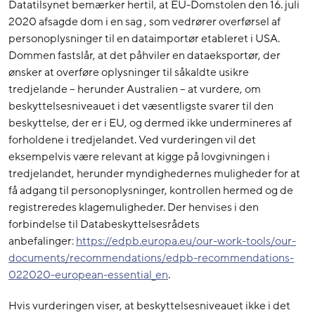
Datatilsynet bemærker hertil, at EU-Domstolen den 16. juli
2020 afsagde dom i en sag , som vedrører overførsel af
personoplysninger til en dataimportør etableret i USA.
Dommen fastslår, at det påhviler en dataeksportør, der
ønsker at overføre oplysninger til såkaldte usikre
tredjelande – herunder Australien – at vurdere, om
beskyttelsesniveauet i det væsentligste svarer til den
beskyttelse, der er i EU, og dermed ikke undermineres af
forholdene i tredjelandet. Ved vurderingen vil det
eksempelvis være relevant at kigge på lovgivningen i
tredjelandet, herunder myndighedernes muligheder for at
få adgang til personoplysninger, kontrollen hermed og de
registreredes klagemuligheder. Der henvises i den
forbindelse til Databeskyttelsesrådets
anbefalinger:
https://edpb.europa.eu/our-work-tools/our-
documents/recommendations/edpb-recommendations-
022020-european-essential_en
.
Hvis vurderingen viser, at beskyttelsesniveauet ikke i det