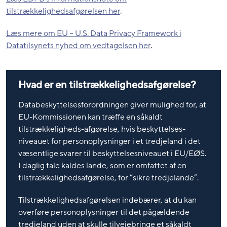
tilstrækkelighedsafgørelsen her
.
Læs mere om EU – U.S. Data Privacy Framework i
Datatilsynets nyhed om vedtagelsen her
.
Hvad er en tilstrækkelighedsafgørelse?
Databeskyttelsesforordningen giver mulighed for, at
EU-Kommissionen kan træffe en såkaldt
tilstrækkeligheds-afgørelse, hvis beskyttelses-
niveauet for personoplysninger i et tredjeland i det
væsentlige svarer til beskyttelsesniveauet i EU/EØS.
I daglig tale kaldes lande, som er omfattet af en
tilstrækkelighedsafgørelse, for ”sikre tredjelande”.
Tilstrækkelighedsafgørelsen indebærer, at du kan
overføre personoplysninger til det pågældende
tredjeland uden at skulle tilvejebringe et såkaldt