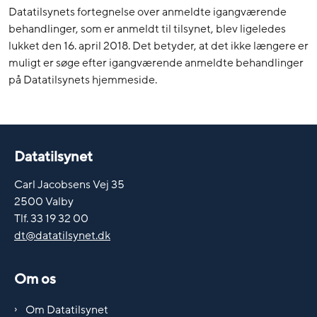
Datatilsynets fortegnelse over anmeldte igangværende
behandlinger, som er anmeldt til tilsynet, blev ligeledes
lukket den 16. april 2018. Det betyder, at det ikke længere er
muligt er søge efter igangværende anmeldte behandlinger
på Datatilsynets hjemmeside.
Datatilsynet
Carl Jacobsens Vej 35
2500 Valby
Tlf. 33 19 32 00
dt@datatilsynet.dk
Om os
Om Datatilsynet