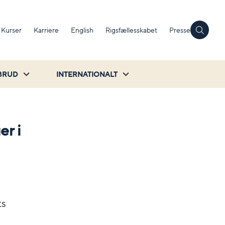
Kurser
Karriere
English
Rigsfællesskabet
Presse
BRUD
INTERNATIONALT
er i
ts