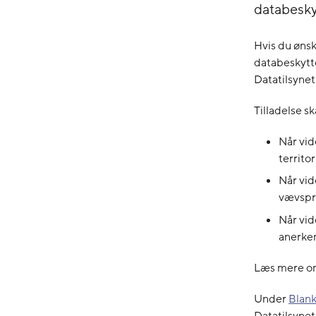
databeskyt
Hvis du ønsk
databeskytte
Datatilsynet
Tilladelse sk
Når vid
territo
Når vid
vævspr
Når vid
anerken
Læs mere 
Under
Blank
Datatilsynet