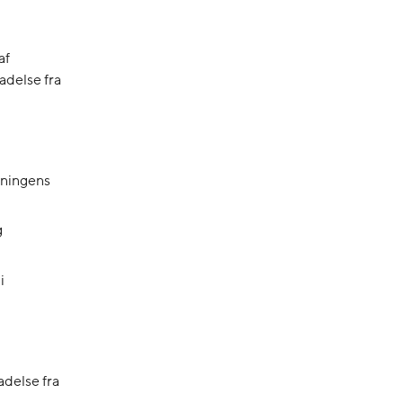
af
adelse fra
dningens
g
i
adelse fra