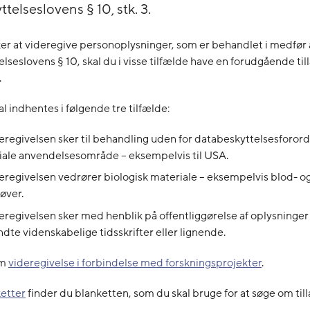
telseslovens § 10, stk. 3.
er at videregive personoplysninger, som er behandlet i medfør 
lseslovens § 10, skal du i visse tilfælde have en forudgående till
.
al indhentes i følgende tre tilfælde:
eregivelsen sker til behandling uden for databeskyttelsesforor
riale anvendelsesområde – eksempelvis til USA.
eregivelsen vedrører biologisk materiale – eksempelvis blod- o
øver.
eregivelsen sker med henblik på offentliggørelse af oplysninger 
dte videnskabelige tidsskrifter eller lignende.
om
videregivelse i forbindelse med forskningsprojekter
.
etter
finder du blanketten, som du skal bruge for at søge om till
.