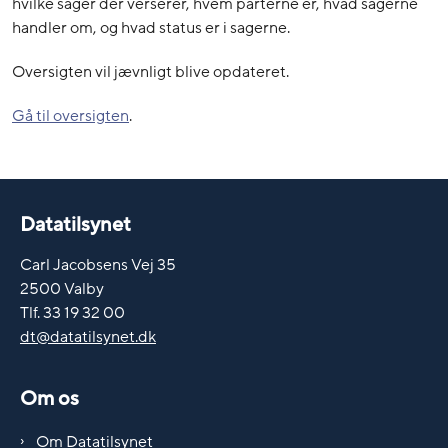
hvilke sager der verserer, hvem parterne er, hvad sagerne
handler om, og hvad status er i sagerne.
Oversigten vil jævnligt blive opdateret.
Gå til oversigten
.
Datatilsynet
Carl Jacobsens Vej 35
2500 Valby
Tlf. 33 19 32 00
dt@datatilsynet.dk
Om os
Om Datatilsynet