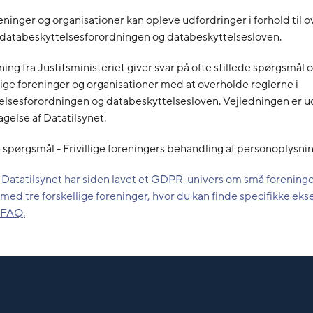
oreninger og organisationer kan opleve udfordringer i forhold til 
i databeskyttelsesforordningen og databeskyttelsesloven.
ning fra Justitsministeriet giver svar på ofte stillede spørgsmål 
llige foreninger og organisationer med at overholde reglerne i
elsesforordningen og databeskyttelsesloven. Vejledningen er 
gelse af Datatilsynet.
e spørgsmål - Frivillige foreningers behandling af personoplysni
:
Datatilsynet har siden lavet et GDPR-univers om små foreninge
ed tre forskellige foreninger, hvor du kan finde specifikke ek
 FAQ.