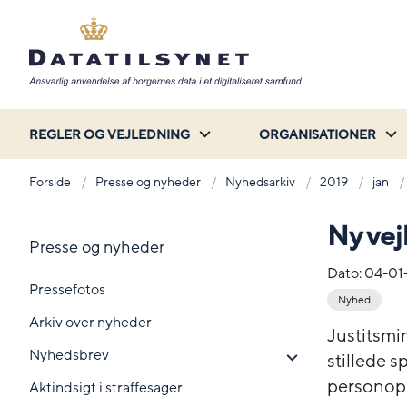
REGLER OG VEJLEDNING
ORGANISATIONER
Forside
Presse og nyheder
Nyhedsarkiv
2019
jan
Ny vej
Presse og nyheder
Dato:
04-01
Pressefotos
Nyhed
Arkiv over nyheder
Justitsmin
Nyhedsbrev
stillede s
personopl
Aktindsigt i straffesager