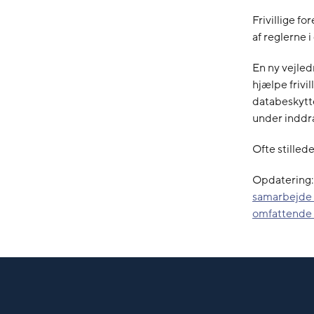
Frivillige f
af reglerne 
En ny vejled
hjælpe frivi
databeskytt
under inddra
Ofte stilled
Opdatering
samarbejde m
omfattende