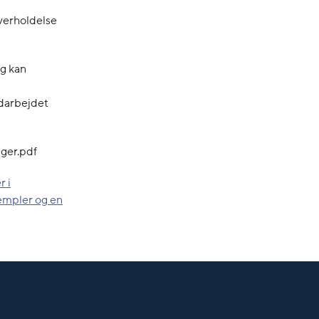
overholdelse
og kan
udarbejdet
nger.pdf
r i
sempler og en