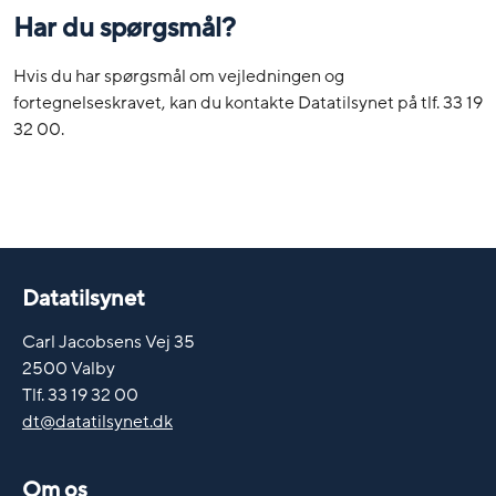
Har du spørgsmål?
Hvis du har spørgsmål om vejledningen og
fortegnelseskravet, kan du kontakte Datatilsynet på tlf. 33 19
32 00.
Datatilsynet
Carl Jacobsens Vej 35
2500 Valby
Tlf. 33 19 32 00
dt@datatilsynet.dk
Om os