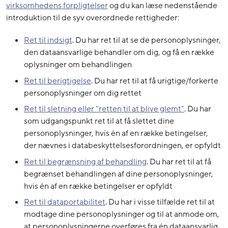
virksomhedens forpligtelser
og du kan læse nedenstående
introduktion til de syv overordnede rettigheder:
Ret til indsigt
. Du har ret til at se de personoplysninger,
den dataansvarlige behandler om dig, og få en række
oplysninger om behandlingen
Ret til berigtigelse
. Du har ret til at få urigtige/forkerte
personoplysninger om dig rettet
Ret til sletning eller "retten til at blive glemt"
. Du har
som udgangspunkt ret til at få slettet dine
personoplysninger, hvis én af en række betingelser,
der nævnes i databeskyttelsesforordningen, er opfyldt
Ret til begrænsning af behandling
. Du har ret til at få
begrænset behandlingen af dine personoplysninger,
hvis én af en række betingelser er opfyldt
Ret til dataportabilitet
. Du har i visse tilfælde ret til at
modtage dine personoplysninger og til at anmode om,
at personoplysningerne overføres fra én dataansvarlig