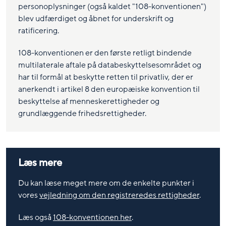
personoplysninger (også kaldet "108-konventionen")
blev udfærdiget og åbnet for underskrift og
ratificering.
108-konventionen er den første retligt bindende
multilaterale aftale på databeskyttelsesområdet og
har til formål at beskytte retten til privatliv, der er
anerkendt i artikel 8 den europæiske konvention til
beskyttelse af menneskerettigheder og
grundlæggende frihedsrettigheder.
Læs mere
Du kan læse meget mere om de enkelte punkter i
vores
vejledning om den registreredes rettigheder
.
Læs også
108-konventionen her
.