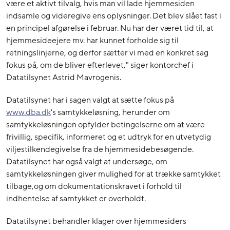
være et aktivt tilvalg, hvis man vil lade hjemmesiden
indsamle og videregive ens oplysninger. Det blev slået fast i
en principel afgørelse i februar. Nu har der været tid til, at
hjemmesideejere mv. har kunnet forholde sig til
retningslinjerne, og derfor sætter vi med en konkret sag
fokus på, om de bliver efterlevet," siger kontorchef i
Datatilsynet Astrid Mavrogenis.
Datatilsynet har i sagen valgt at sætte fokus på
www.dba.dk
's samtykkeløsning, herunder om
samtykkeløsningen opfylder betingelserne om at være
frivillig, specifik, informeret og et udtryk for en utvetydig
viljestilkendegivelse fra de hjemmesidebesøgende.
Datatilsynet har også valgt at undersøge, om
samtykkeløsningen giver mulighed for at trække samtykket
tilbage,og om dokumentationskravet i forhold til
indhentelse af samtykket er overholdt.
Datatilsynet behandler klager over hjemmesiders