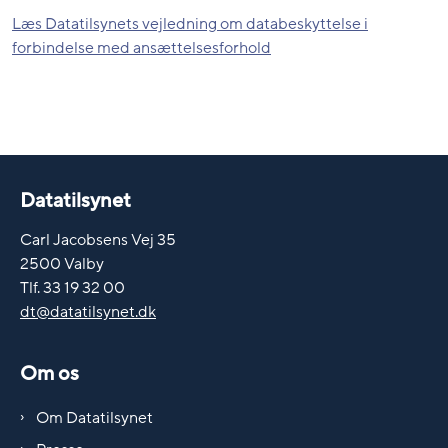
Læs Datatilsynets vejledning om databeskyttelse i
forbindelse med ansættelsesforhold
Datatilsynet
Carl Jacobsens Vej 35
2500 Valby
Tlf. 33 19 32 00
dt@datatilsynet.dk
Om os
Om Datatilsynet