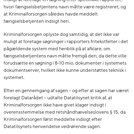
hvori fængselsbetjentens navn måtte være registreret, og
at Kriminalforsorgen således havde meddelt
fængselsbetjenten indsigt heri.
Kriminalforsorgen oplyste dog samtidig, at det ikke var
muligt at foretage søgninger i rapporters fritekstfelter i det
pågældende system med henblik på at afklare, om
fængselsbetjentens navn måtte fremgå deri, da dette ville
forudsætte en søgning i 8-10 mio. dokumenter i systemets
dokumentserver, hvilket ikke kunne understøttes teknisk i
systemet.
Efter en gennemgang af sagen – og efter at sagen har været
forelagt Datarådet – udtalte Datatilsynet kritik af, at
Kriminalforsorgen ikke have givet klager indsigt i
overensstemmelse med retshåndhævelseslovens § 15, da
Kriminalforsorgen først meddelte indsigt efter
Datatilsynets henvendelse vedrørende sagen.