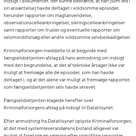
indsigt i dokumenter, der kunne bekræfte, at han (som led i
sin ansættelse) havde deltaget i voldsomme episoder,
herunder rapporter om magtanvendelse,
observationscelleanbringelser, sikringscelleanbringelser
samt rapporter om trusler og eventuelle rapporter om
selvmordsforsøg eller andre voldsomme selvbeskadigelser.
Kriminalforsorgen meddelte til at begynde med
fængselsbetjenten afslag på hans anmodning om indsigt
med den begrundelse, at det af tekniske årsager ikke var
muligt at fremsøge alle de episoder, som han havde
deltaget i, og at det alene var muligt at fremsøge rapporter,
som fængselsbetjenten selv havde skrevet.
Fængselsbetjenten klagede herefter over
Kriminalforsorgens afslag på indsigt til Datatilsynet.
Efter anmodning fra Datatilsynet oplyste Kriminalforsorgen,
at det med systemleverandørens bistand alligevel var
muligt at foretage en søgning efter specifikke rapporter,