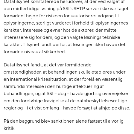
Datatilsynet konstaterede herudover, at der ved valget af
den midlertidige løsning på SSI's SFTP server ikke var taget
fornødent højde for risikoen for uautoriseret adgang til
oplysningerne, særligt vurderet i forhold til oplysningernes
karakter, interesse og evner hos de aktører, der måtte
interessere sig for dem, og den valgte løsnings tekniske
karakter. Tilsynet fandt derfor, at løsningen ikke havde det
fornødne niveau af sikkerhed.
Datatilsynet fandt, at det var formildende
omstændigheder, at behandlingen skulle etableres under
en international krisesituation, at der forelå en væsentlig
samfundsinteresse i den hurtige effektuering af
behandlingen, og at SSI – dog – havde gjort sig overvejelser
om den foreløbige fravigelse af de databeskyttelsesretlige
regler og – i et vist omfang – havde forsøgt at afhjælpe disse.
På den baggrund blev sanktionen alene fastsat til alvorlig
kritik.