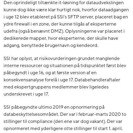
Den oprindeligt tiltænkte it-løsning for dataudvekslingen
kunne dog ikke være klar hurtigt nok, hvorfor dataadgangen
i uge 12 blev etableret på SSI's SFTP server, placeret bag en
ydre firewall i en zone, der kunne tilgås af eksperterne
udefra (også benævnt DMZ). Oplysningerne var placeret i
dedikerede mapper, hvor eksperterne, der skulle have
adgang, benyttede brugernavn og kendeord.
SSI har oplyst, at risikovurderingen grundet manglende
interne ressourcer og situationen på tidspunktet først blev
påbegyndt i uge 16, og at første version af en
konsekvensanalyse forelå i uge 17. Databehandleraftaler
med ekspertgruppens medlemmer blev ligeledes
underskrevet i uge 17.
SSI påbegyndte ultimo 2019 en opnormering på
databeskyttelsesområdet. Der var i februar-marts 2020 to
stillinger til compliance (den ene var dog vakant). Der var
opnormeret med yderligere otte stillinger til start 1. april.