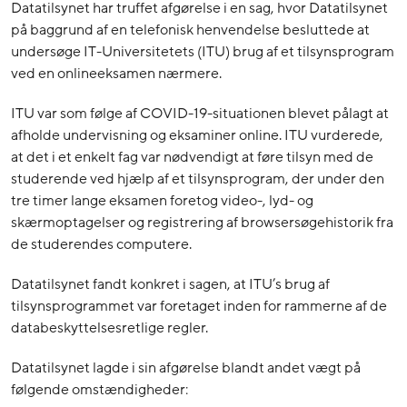
Datatilsynet har truffet afgørelse i en sag, hvor Datatilsynet
på baggrund af en telefonisk henvendelse besluttede at
undersøge IT-Universitetets (ITU) brug af et tilsynsprogram
ved en onlineeksamen nærmere.
ITU var som følge af COVID-19-situationen blevet pålagt at
afholde undervisning og eksaminer online. ITU vurderede,
at det i et enkelt fag var nødvendigt at føre tilsyn med de
studerende ved hjælp af et tilsynsprogram, der under den
tre timer lange eksamen foretog video-, lyd- og
skærmoptagelser og registrering af browsersøgehistorik fra
de studerendes computere.
Datatilsynet fandt konkret i sagen, at ITU’s brug af
tilsynsprogrammet var foretaget inden for rammerne af de
databeskyttelsesretlige regler.
Datatilsynet lagde i sin afgørelse blandt andet vægt på
følgende omstændigheder: