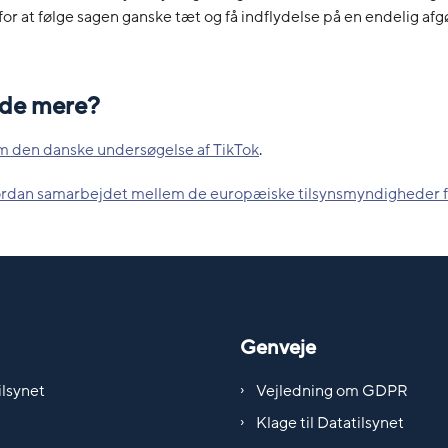
or at følge sagen ganske tæt og få indflydelse på en endelig afg
vide mere?
 den danske undersøgelse af TikTok
.
rdan samarbejdet mellem de europæiske tilsynsmyndigheder f
Genveje
lsynet
Vejledning om GDPR
Klage til Datatilsynet