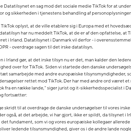
ede Datatilsynet en sag mod det sociale medie TikTok for at unde
or og sikkerheden i tjenestens behandling af personoplysninger
 TikTok oplyst, at de ville etablere sig i Europa med et hovedsæd
 datatilsyn har nu meddelt TikTok, at de er af den opfattelse, at T
et i Irland. Datatilsynet i Danmark vil derfor - i overensstemm
DPR - overdrage sagen til det irske datatilsyn.
n i Irland gør, at det irske tilsyn nu er det, man kalder den lede
ghed over for TikTok. Siden vi startede den danske undersøgels
et tæt samarbejde med andre europæiske tilsynsmyndigheder, so
ersøgelser rettet mod TikTok. Der har med andre ord været et 
k fra en række lande," siger jurist og it-sikkerhedsspecialist i D
og fortsætter:
age skridt til at overdrage de danske undersøgelser til vores irske
r også, at det arbejde, vi har gjort, ikke er spildt, da tilsynet i I
 det fundament, som vi og vores europæiske kollegaer allerede 
 bliver ledende tilsynsmyndighed, giver os i de andre lande nog