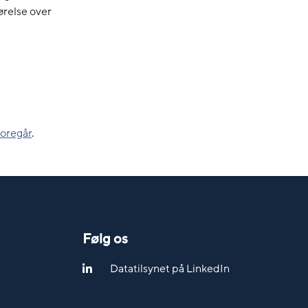
ørelse over
oregår
.
Følg os
Datatilsynet på LinkedIn