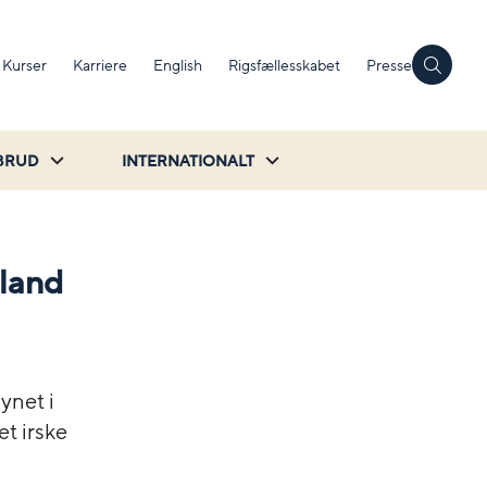
Kurser
Karriere
English
Rigsfællesskabet
Presse
BRUD
INTERNATIONALT
rland
ynet i
et irske