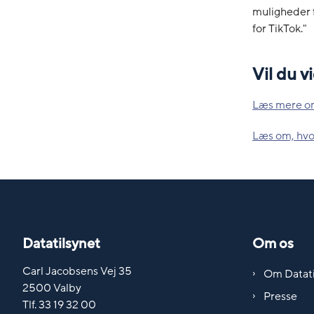
muligheder f
for TikTok."
Vil du 
Læs mere om
Læs om, hvo
Datatilsynet
Om os
Carl Jacobsens Vej 35
Om Datati
2500 Valby
Presse
Tlf. 33 19 32 00