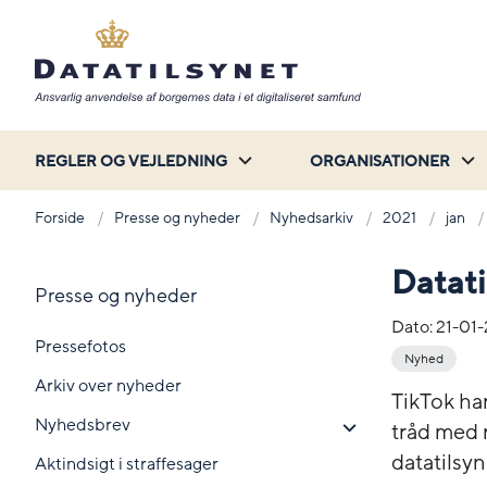
REGLER OG VEJLEDNING
ORGANISATIONER
Forside
Presse og nyheder
Nyhedsarkiv
2021
jan
Datati
Presse og nyheder
Dato:
21-01
Pressefotos
Nyhed
Arkiv over nyheder
TikTok har
Nyhedsbrev
tråd med r
datatilsyn
Aktindsigt i straffesager