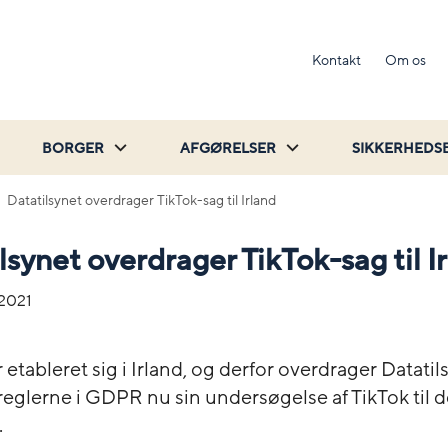
Kontakt
Om os
BORGER
AFGØRELSER
SIKKERHEDS
Datatilsynet overdrager TikTok-sag til Irland
lsynet overdrager TikTok-sag til I
-2021
 etableret sig i Irland, og derfor overdrager Datatils
eglerne i GDPR nu sin undersøgelse af TikTok til d
.