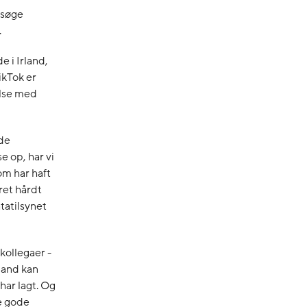
rsøge
.
e i Irland,
ikTok er
else med
nde
e op, har vi
m har haft
ret hårdt
atatilsynet
 kollegaer -
rland kan
har lagt. Og
le gode