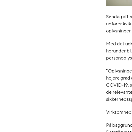
Søndag afte
udfører kvik
oplysninger 
Med det udg
herunder bl.
personoplysn
"Oplysninge
højere grad 
COVID-19, s
de relevante 
sikkerhedsspe
Virksomhed
På baggrund