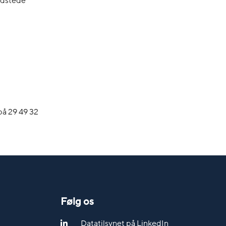
 udstede
på 29 49 32
Følg os
Datatilsynet på LinkedIn