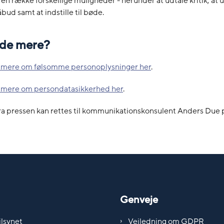
 en række forskellige muligheder - herunder at udtale kritik, at
bud samt at indstille til bøde.
vide mere?
 mere om følsomme personoplysninger her
.
 mere om persondatasikkerhed her
.
ra pressen kan rettes til kommunikationskonsulent Anders Due 
Genveje
lsynet
Vejledning om GDPR