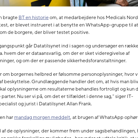
n bragte
BT en historie
om, at medarbejdere hos Medicals Nord
test, er blevet instrueret i at benytte en WhatsApp-gruppe til a
om de borgere, der bliver testet positive.
angspunkt går Datatilsynet ind i sagen og undersøger en række 
a. hvem der er dataansvarlig, om der er sket videregivelse af
inger, og om der er passende sikkerhedsforanstaltninger.
r om borgernes helbred er følsomme personoplysninger, hvor v
af beskyttelse. Grundlæggende handler det om, at hvis man blive
kal oplysningerne om resultaterne behandles fortroligt og kun
parter. Nu ser vi på, om det er tilfældet i denne sag," siger IT-
cialist og jurist i Datatilsynet Allan Frank.
en har
mandag morgen meddelt
, at brugen af WhatsApp ophør
 af de oplysninger, der kommer frem under sagsbehandlingen, 