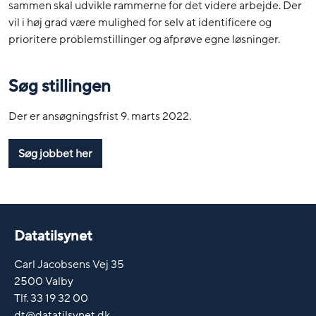
sammen skal udvikle rammerne for det videre arbejde. Der
vil i høj grad være mulighed for selv at identificere og
prioritere problemstillinger og afprøve egne løsninger.
Søg stillingen
Der er ansøgningsfrist 9. marts 2022.
Søg jobbet her
Datatilsynet
Carl Jacobsens Vej 35
2500 Valby
Tlf. 33 19 32 00
dt@datatilsynet.dk