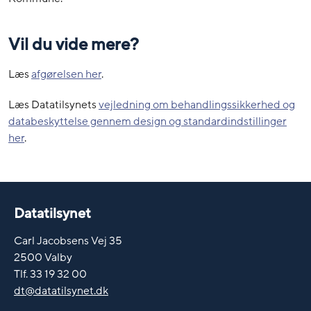
Vil du vide mere?
Læs
afgørelsen her
.
Læs Datatilsynets
vejledning om behandlingssikkerhed og
databeskyttelse gennem design og standardindstillinger
her
.
Datatilsynet
Carl Jacobsens Vej 35
2500 Valby
Tlf. 33 19 32 00
dt@datatilsynet.dk