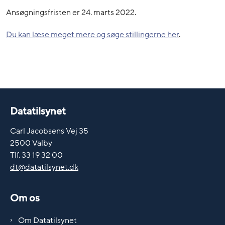
Ansøgningsfristen er 24. marts 2022.
Du kan læse meget mere og søge stillingerne her
.
Datatilsynet
Carl Jacobsens Vej 35
2500 Valby
Tlf. 33 19 32 00
dt@datatilsynet.dk
Om os
Om Datatilsynet