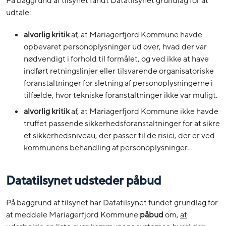
På baggrund af tilsynet fandt Datatilsynet grundlag for at
udtale:
alvorlig kritik
af, at Mariagerfjord Kommune havde
opbevaret personoplysninger ud over, hvad der var
nødvendigt i forhold til formålet, og ved ikke at have
indført retningslinjer eller tilsvarende organisatoriske
foranstaltninger for sletning af personoplysningerne i
tilfælde, hvor tekniske foranstaltninger ikke var muligt.
alvorlig kritik
af, at Mariagerfjord Kommune ikke havde
truffet passende sikkerhedsforanstaltninger for at sikre
et sikkerhedsniveau, der passer til de risici, der er ved
kommunens behandling af personoplysninger.
Datatilsynet udsteder påbud
På baggrund af tilsynet har Datatilsynet fundet grundlag for
at meddele Mariagerfjord Kommune
påbud
om,
at