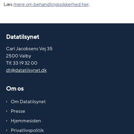
Læs
mere om behandlingssikkerhed her
.
Datatilsynet
Carl Jacobsens Vej 35
2500 Valby
Tlf. 33 19 32 00
dt@datatilsynet.dk
Om os
Om Datatilsynet
Presse
Hjemmesiden
Privatlivspolitik