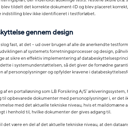
blev tildelt det korrekte dokument-ID og blev placeret korrek
ndstilling blev ikke identificeret i testforløbet.
kyttelse gennem design
 slog fast, at det – ud over brugen af alle de anerkendte testform
 udviklingen af systemets forretningsprocesser og design, påhvi
ge at sikre en effektiv implementering af databeskyttelsesprin
dette i systemunderstøttelsen, så det giver de fornødne garanti
n af personoplysninger og opfylder kravene i databeskyttelses
g af en portalløsning som LB Forsikring A/S’ arkiveringssystem, 
 til opbevarede dokumenter med personoplysninger i, er det ik
melse med det aktuelle tekniske niveau, hvis et maildomæne a
gt i henhold til, hvilke dokumenter der gives adgang til.
l det være en del af det aktuelle tekniske niveau, at den dataan