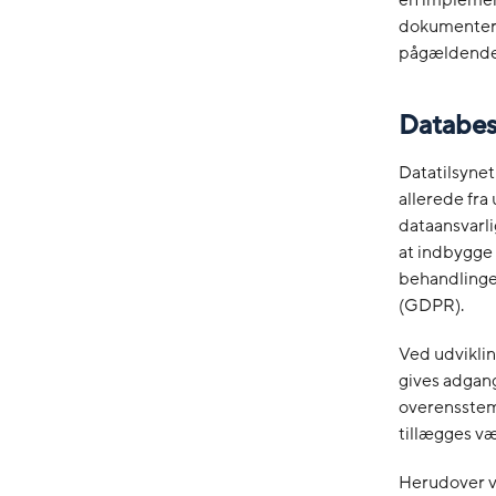
dokumenter 
pågældende i
Databes
Datatilsynet
allerede fra
dataansvarli
at indbygge 
behandlinge
(GDPR).
Ved udviklin
gives adgang
overensstem
tillægges væ
Herudover vi