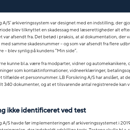
g A/S’ arkiveringssystem var designet med en indstilling, der gjo
eriode blev tilknyttet en skadessag med læserettigheder alt efter
var afsendt fra. Det betød i praksis, at al dokumentation, der v
et med samme skadesnummer – og som var afsendt fra flere udb
 – blev synlig på kundens ”Min side”.
e kunne bl.a. være fra modparter, vidner og automekanikere, 
ninger som kontaktinformationer, vidneerklæringer, betalingso
ét tilfælde et personnummer. LB Forsikring A/S har anslået, at de
 340 dokumenter, og at et tilsvarende antal registrerede kan 
ing ikke identificeret ved test
g A/S havde før implementeringen af arkiveringssystemet i 201
eringsplan, der indeholdt adskillige tests. Testene skulle bl.a. s