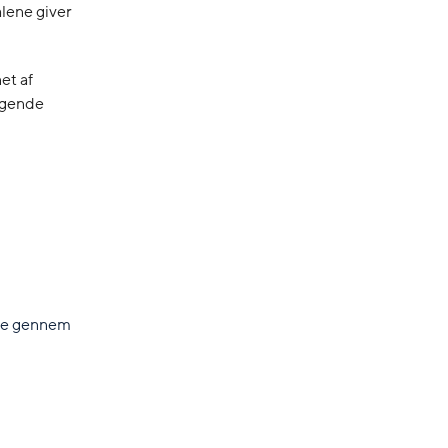
alene giver
et af
æggende
lse gennem