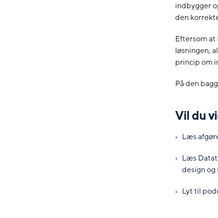
indbygger op
den korrekt
Eftersom at 
løsningen, a
princip om i
På den baggr
Vil du 
Læs afgør
Læs Datat
design og 
Lyt til p