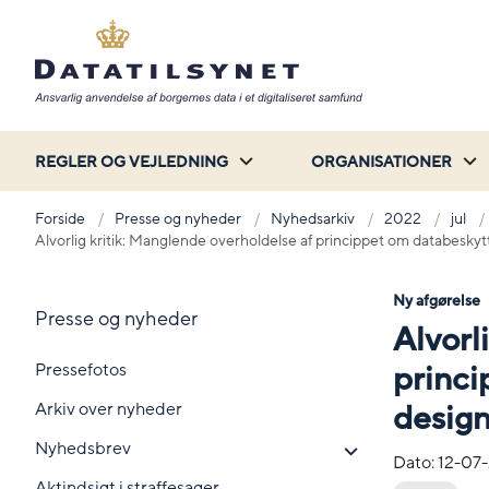
REGLER OG VEJLEDNING
ORGANISATIONER
Forside
Presse og nyheder
Nyhedsarkiv
2022
jul
Alvorlig kritik: Manglende overholdelse af princippet om databesky
Ny afgørelse
Presse og nyheder
Alvorl
Pressefotos
princ
Arkiv over nyheder
design
Nyhedsbrev
Dato:
12-07
Aktindsigt i straffesager