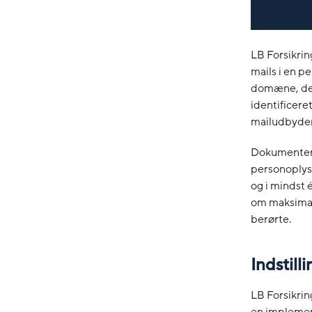
LB Forsikrin
mails i en p
domæne, det 
identificer
mailudbydere
Dokumentern
personoplys
og i mindst 
om maksimalt
berørte.
Indstill
LB Forsikrin
en implement