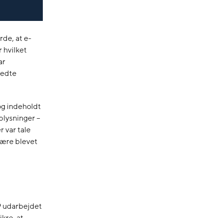
rde, at e-
 hvilket
ar
redte
og indeholdt
plysninger –
r var tale
være blevet
9 udarbejdet
ikre, at