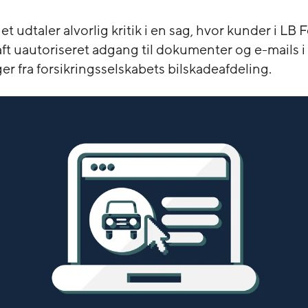
et udtaler alvorlig kritik i en sag, hvor kunder i LB 
aft uautoriseret adgang til dokumenter og e-mails 
r fra forsikringsselskabets bilskadeafdeling.