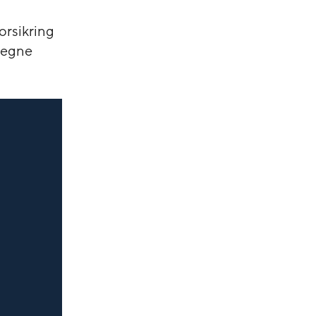
Forsikring
i egne