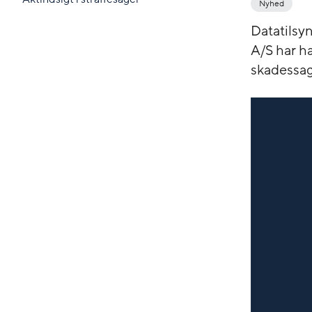
Nyhed
Datatilsyn
A/S har h
skadessage