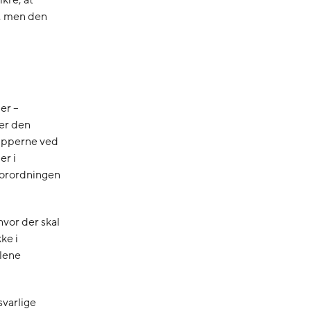
t, men den
er –
ler den
cipperne ved
er i
forordningen
hvor der skal
ke i
lene
svarlige