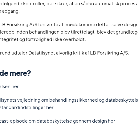
følgende kontroller, der sikrer, at en sådan automatisk proces 
e adgang.
LB Forsikring A/S forsømte at imødekomme dette i selve design
llerede inden behandlingen blev tilrettelagt, blev det grundl
ntegritet og fortrolighed ikke overholdt.
und udtaler Datatilsynet alvorlig kritik af LB Forsikring A/S.
vide mere?
elsen her
ilsynets vejledning om behandlingssikkerhed og databeskytte
standardindstillinger her
odcast-episode om databeskyttelse gennem design her