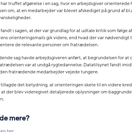
 har truffet afgørelse i en sag, hvor en arbejdsgiver orienterede 
en om, at en medarbejder var blevet afskediget på grund af bl.a
anskeligheder.
fandt i sagen, at der var grundlag for at udtale kritik som følge af
ens orienteringsmails gik videre, end hvad der var nødvendigt ti
ientere de relevante personer om fratrædelsen.
ende sag havde arbejdsgiveren anført, at begrundelsen for at 
fratrædelsen var at undgå rygtedannelse. Datatilsynet fandt imidl
l den fratrædende medarbejder vejede tungere.
 tillagde det betydning, at orienteringen skete til en videre kred
 at der blev videregivet detaljerede oplysninger om baggrunde
n.
vide mere?
sen her
.