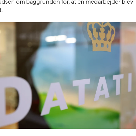
adsen om baggrunden for, at en medarbejder blev
t.