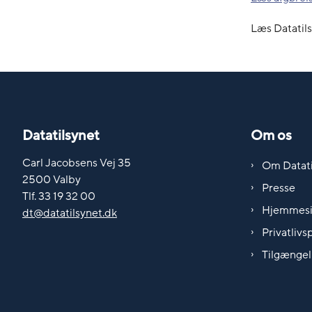
Læs Datatil
Datatilsynet
Om os
Carl Jacobsens Vej 35
Om Datati
2500 Valby
Presse
Tlf. 33 19 32 00
Hjemmes
dt@datatilsynet.dk
Privatlivsp
Tilgængel