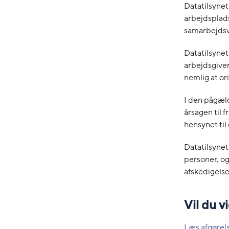
Datatilsynet
arbejdsplads
samarbejdsv
Datatilsynet 
arbejdsgiver
nemlig at or
I den pågæld
årsagen til 
hensynet ti
Datatilsynet
personer, og
afskedigelse
Vil du 
Læs afgørel