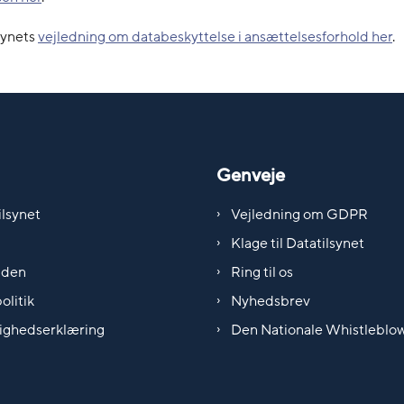
synets
vejledning om databeskyttelse i ansættelsesforhold her
.
Genveje
lsynet
Vejledning om GDPR
Klage til Datatilsynet
iden
Ring til os
olitik
Nyhedsbrev
ighedserklæring
Den Nationale Whistleblo