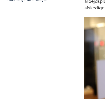
arbejdspl
afskedige