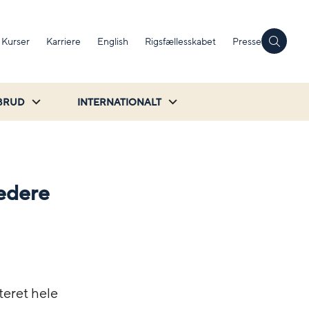
Kurser
Karriere
English
Rigsfællesskabet
Presse
BRUD
INTERNATIONALT
redere
nteret hele