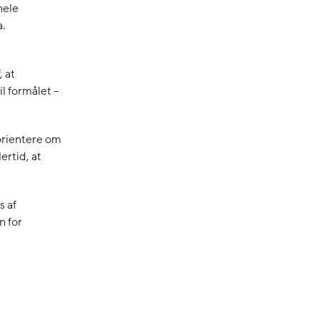
hele
.
, at
l formålet –
orientere om
ertid, at
s af
n for