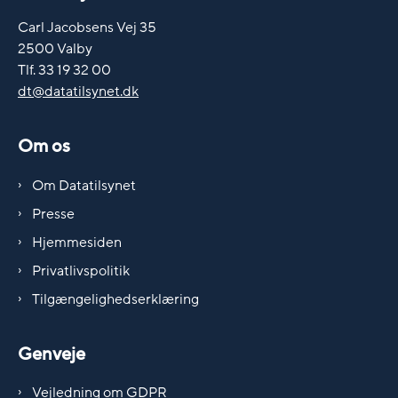
Carl Jacobsens Vej 35
2500 Valby
Tlf. 33 19 32 00
dt@datatilsynet.dk
Om os
Om Datatilsynet
Presse
Hjemmesiden
Privatlivspolitik
Tilgængelighedserklæring
Genveje
Vejledning om GDPR