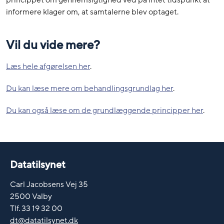
princippet om gennemsigtighed ved på intet tidspunkt at
informere klager om, at samtalerne blev optaget.
Vil du vide mere?
Læs hele afgørelsen her
.
Du kan læse mere om behandlingsgrundlag her
.
Du kan også læse om de grundlæggende principper her
.
Datatilsynet
Carl Jacobsens Vej 35
2500 Valby
Tlf. 33 19 32 00
dt@datatilsynet.dk