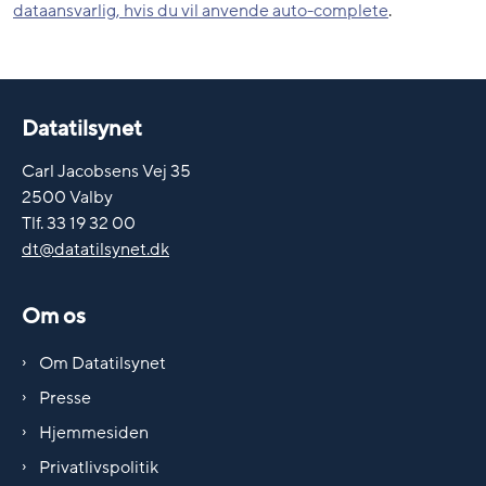
dataansvarlig, hvis du vil anvende auto-complete
.
Datatilsynet
Carl Jacobsens Vej 35
2500 Valby
Tlf. 33 19 32 00
dt@datatilsynet.dk
Om os
Om Datatilsynet
Presse
Hjemmesiden
Privatlivspolitik