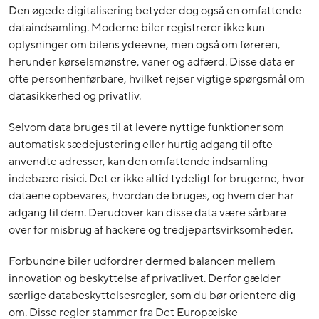
Den øgede digitalisering betyder dog også en omfattende
dataindsamling. Moderne biler registrerer ikke kun
oplysninger om bilens ydeevne, men også om føreren,
herunder kørselsmønstre, vaner og adfærd. Disse data er
ofte personhenførbare, hvilket rejser vigtige spørgsmål om
datasikkerhed og privatliv.
Selvom data bruges til at levere nyttige funktioner som
automatisk sædejustering eller hurtig adgang til ofte
anvendte adresser, kan den omfattende indsamling
indebære risici. Det er ikke altid tydeligt for brugerne, hvor
dataene opbevares, hvordan de bruges, og hvem der har
adgang til dem. Derudover kan disse data være sårbare
over for misbrug af hackere og tredjepartsvirksomheder.
Forbundne biler udfordrer dermed balancen mellem
innovation og beskyttelse af privatlivet. Derfor gælder
særlige databeskyttelsesregler, som du bør orientere dig
om. Disse regler stammer fra Det Europæiske