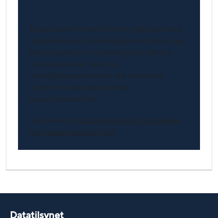
Firmabil
Bruger du en firmabil? Det er vigtigt at være
opmærksom på, at arbejdsgiveren kan bruge
bilens systemer til at overvåge din kørsel i
visse situationer. Sådanne
overvågningsaktiviteter skal overholde
reglerne for databeskyttelse i
ansættelsesforhold.
Læs mere om
Databeskyttelse i forbindelse
med ansættelsesforhold
Datatilsynet