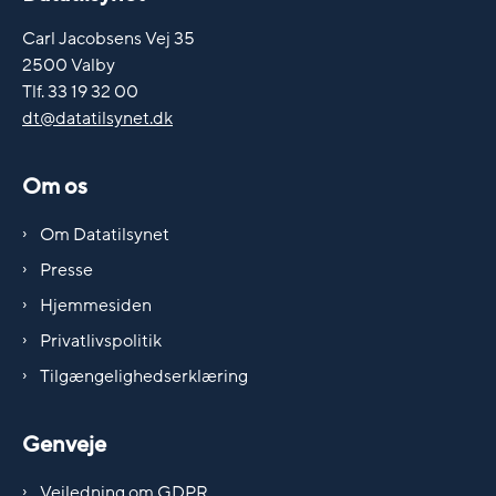
Carl Jacobsens Vej 35
2500 Valby
Tlf. 33 19 32 00
dt@datatilsynet.dk
Om os
Om Datatilsynet
Presse
Hjemmesiden
Privatlivspolitik
Tilgængelighedserklæring
Genveje
Vejledning om GDPR