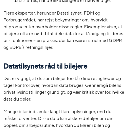
data slettes, når de ikke længere er nødvendige.
Flere eksperter, herunder Datatilsynet, FDM og
Forbrugerrådet, har rejst bekymringer om, hvorvidt
bilproducenter overholder disse regler. Eksempler viser, at
bilejere ofte er nødt til at dele data for at få adgang til deres
bils funktioner – en praksis, der kan være i strid med GDPR
og EDPB’s retningslinjer.
Datatilsynets råd til bilejere
Det er vigtigt, at du som bilejer forstår dine rettigheder og
tager kontrol over, hvordan data bruges. Gennemgå bilens
privatlivsindstillinger grundigt, og vær kritisk over for, hvilke
data du deler.
Mange biler indsamler langt flere oplysninger, end du
måske forventer. Disse data kan afsløre detaljer om din
bopæl, din arbejdsrutine, hvordan du kører i bilen og