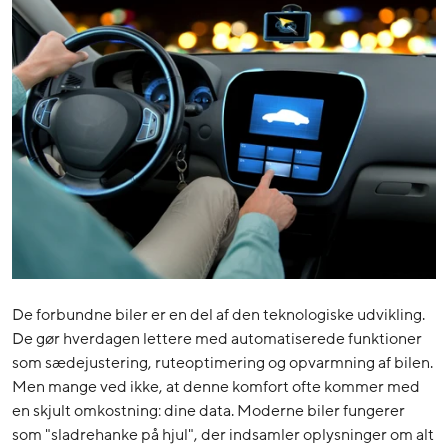
De forbundne biler er en del af den teknologiske udvikling.
De gør hverdagen lettere med automatiserede funktioner
som sædejustering, ruteoptimering og opvarmning af bilen.
Men mange ved ikke, at denne komfort ofte kommer med
en skjult omkostning: dine data. Moderne biler fungerer
som "sladrehanke på hjul", der indsamler oplysninger om alt