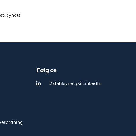
atilsynets
Følg os
Datatilsynet på LinkedIn
werordning