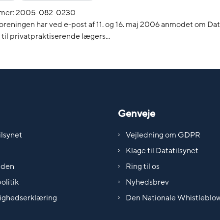
mer: 2005-082-0230
oreningen har ved e-post af 11. og 16. maj 2006 anmodet om Dat
 til privatpraktiserende lægers...
Genveje
lsynet
Vejledning om GDPR
Klage til Datatilsynet
iden
Ring til os
olitik
Nyhedsbrev
ighedserklæring
Den Nationale Whistleblo