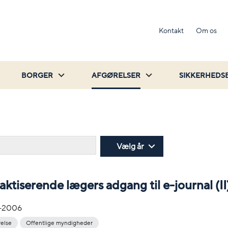
Kontakt
Om os
BORGER
AFGØRELSER
SIKKERHEDS
Søg
Vælg år
aktiserende lægers adgang til e-journal (II
-2006
relse
Offentlige myndigheder