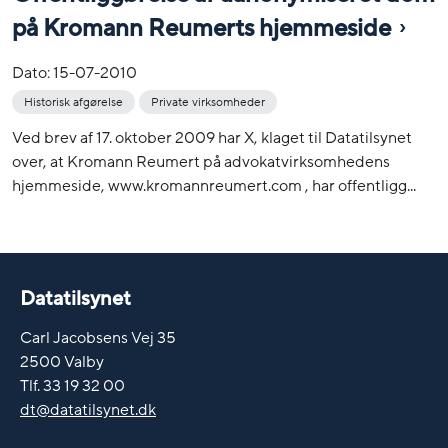
på Kromann Reumerts hjemmeside
Dato:
15-07-2010
Historisk afgørelse
Private virksomheder
Ved brev af 17. oktober 2009 har X, klaget til Datatilsynet
over, at Kromann Reumert på advokatvirksomhedens
hjemmeside, www.kromannreumert.com , har offentligg...
Datatilsynet
Carl Jacobsens Vej 35
2500 Valby
Tlf. 33 19 32 00
dt@datatilsynet.dk