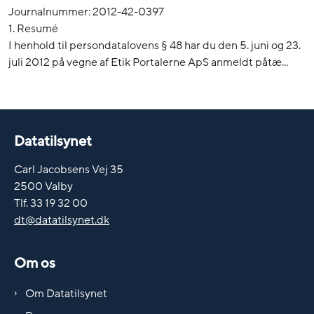
Journalnummer: 2012-42-0397
1. Resumé
I henhold til persondatalovens § 48 har du den 5. juni og 23.
juli 2012 på vegne af Etik Portalerne ApS anmeldt påtæ...
Datatilsynet
Carl Jacobsens Vej 35
2500 Valby
Tlf. 33 19 32 00
dt@datatilsynet.dk
Om os
Om Datatilsynet