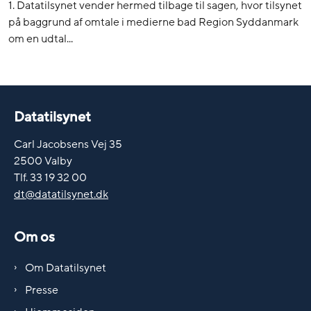
1. Datatilsynet vender hermed tilbage til sagen, hvor tilsynet
på baggrund af omtale i medierne bad Region Syddanmark
om en udtal...
Datatilsynet
Carl Jacobsens Vej 35
2500 Valby
Tlf. 33 19 32 00
dt@datatilsynet.dk
Om os
Om Datatilsynet
Presse