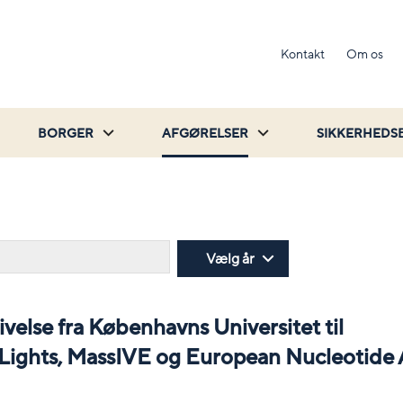
Kontakt
Om os
BORGER
AFGØRELSER
SIKKERHEDS
Søg
Vælg år
velse fra Københavns Universitet til
ights, MassIVE og European Nucleotide 