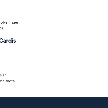
oplysninger
...
Cardis
e af
ma-meta...