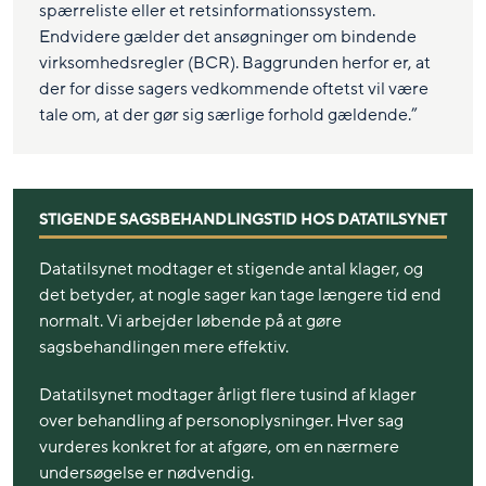
spærreliste eller et retsinformationssystem.
Endvidere gælder det ansøgninger om bindende
virksomhedsregler (BCR). Baggrunden herfor er, at
der for disse sagers vedkommende oftetst vil være
tale om, at der gør sig særlige forhold gældende.”
STIGENDE SAGSBEHANDLINGSTID HOS DATATILSYNET
Datatilsynet modtager et stigende antal klager, og
det betyder, at nogle sager kan tage længere tid end
normalt. Vi arbejder løbende på at gøre
sagsbehandlingen mere effektiv.
Datatilsynet modtager årligt flere tusind af klager
over behandling af personoplysninger. Hver sag
vurderes konkret for at afgøre, om en nærmere
undersøgelse er nødvendig.