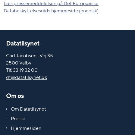
Læs pressemeddelelsen på Det Europæiske
Databeskyttelsesråds hjemmeside (engelsk)
Datatilsynet
Carl Jacobsens Vej 35
2500 Valby
Tlf. 33 19 32 00
dt@datatilsynet.dk
Om os
Om Datatilsynet
Presse
Hjemmesiden