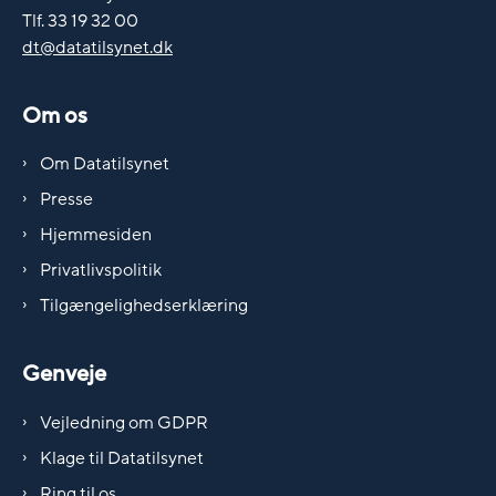
Tlf. 33 19 32 00
dt@datatilsynet.dk
Om os
Om Datatilsynet
Presse
Hjemmesiden
Privatlivspolitik
Tilgængelighedserklæring
Genveje
Vejledning om GDPR
Klage til Datatilsynet
Ring til os