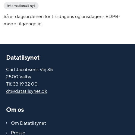
Internationalt nyt
Så er dagsordenen for tirsdagens og onsdagens EDPB-
møde tilgængelig.
Datatilsynet
Carl Jacobsens Vej 35
2500 Valby
Tlf. 33 19 32 00
dt@datatilsynet.dk
Om os
Om Datatilsynet
Presse