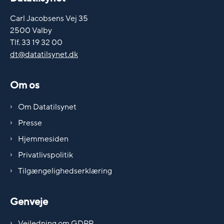
Carl Jacobsens Vej 35
2500 Valby
Tlf. 33 19 32 00
dt@datatilsynet.dk
Om os
Om Datatilsynet
Presse
Hjemmesiden
Privatlivspolitik
Tilgængelighedserklæring
Genveje
Vejledning om GDPR