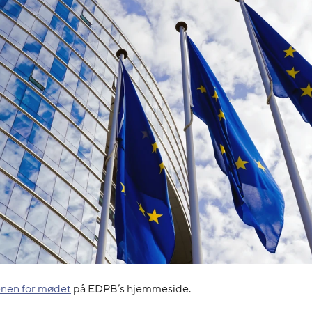
nen for mødet
på EDPB’s hjemmeside.