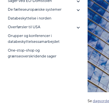
Sager ved EU-Domstolen
De fælleseuropæiske systemer
Databeskyttelse i norden
Overførsler til USA
Grupper og konferencer i
databeskyttelsessamarbejdet
One-stop-shop og
grænseoverskridende sager
Se
dagsorde