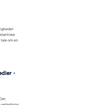
digheder
atlantiske
 tale om en
edier
 Det
 vejledning