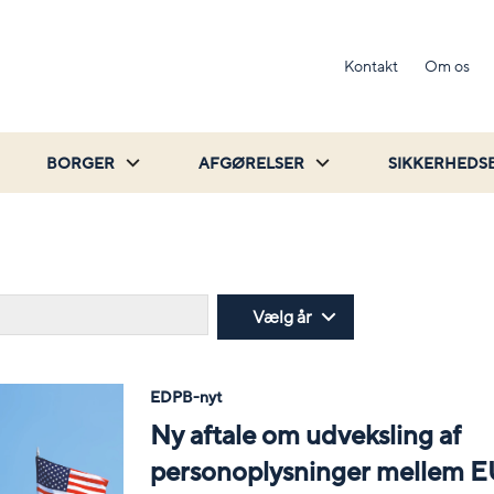
Kontakt
Om os
BORGER
AFGØRELSER
SIKKERHEDS
Søg
Vælg år
EDPB-nyt
Ny aftale om udveksling af
personoplysninger mellem E