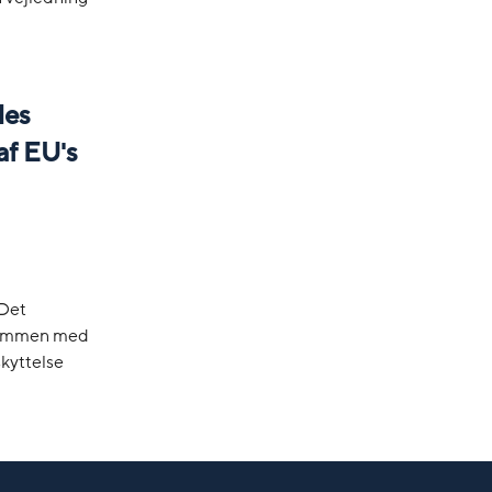
les
af EU's
 Det
sammen med
kyttelse