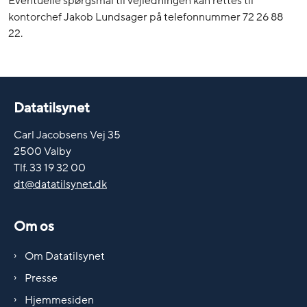
Eventuelle spørgsmål til vejledningen kan rettes til
kontorchef Jakob Lundsager på telefonnummer 72 26 88
22.
Datatilsynet
Carl Jacobsens Vej 35
2500 Valby
Tlf. 33 19 32 00
dt@datatilsynet.dk
Om os
Om Datatilsynet
Presse
Hjemmesiden