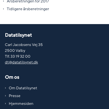
Årsberetningen for 2017
Tidligere årsberetninger
Datatilsynet
Carl Jacobsens Vej 35
2500 Valby
Tlf. 33 19 32 00
dt@datatilsynet.dk
Om os
Om Datatilsynet
Presse
Hjemmesiden