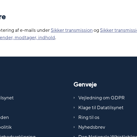
re
tering af e-mails under
Sikker transmission
og
Sikker transmiss
sender, modtager, indhold
.
Genveje
lsynet
Vejledning om GDPR
Klage til Datatilsynet
iden
Ring til os
olitik
Nyhedsbrev
ighedserklæring
Den Nationale Whistleblo