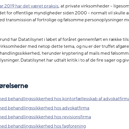
uar 2019 har det været praksis
, at private virksomheder
– ligesom
det for offentlige myndigheder siden 2000 –
normalt
vil skulle
a
ed transmission af fortrolige og følsomme personoplysninger m
und har Datatilsynet i løbet af foråret gennemført en række ti
 virksomheder
med netop dette tema, og nu er der truffet afgørels
handlingssikkerhed, herunder kryptering af mails med følsomme
lysninger. Datatilsynet har udtalt kritik i to af de fire sager og gi
ørelserne
med behandlingssikkerhed hos kontorfællesskab af advokatfirm
med behandlingssikkerhed hos advokatfirma
med behandlingssikkerhed hos revisionsfirma
med behandlingssikkerhed hos fagforening