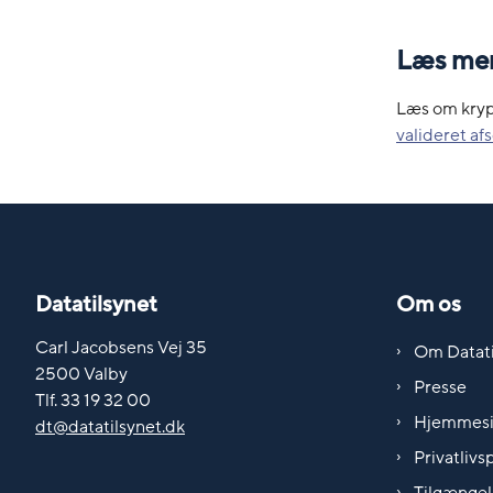
Læs me
Læs om kryp
valideret af
Datatilsynet
Om os
Carl Jacobsens Vej 35
Om Datati
2500 Valby
Presse
Tlf. 33 19 32 00
Hjemmes
dt@datatilsynet.dk
Privatlivsp
Tilgængel