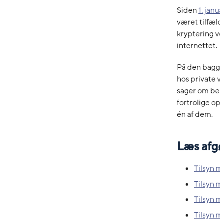
Siden
1. jan
været tilfæl
kryptering v
internettet.
På den baggr
hos private
sager om be
fortrolige op
én af dem.
Læs afg
Tilsyn 
Tilsyn 
Tilsyn 
Tilsyn 