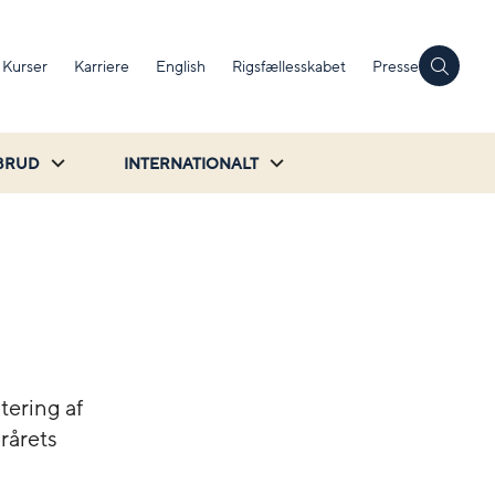
Kurser
Karriere
English
Rigsfællesskabet
Presse
BRUD
INTERNATIONALT
tering af
orårets