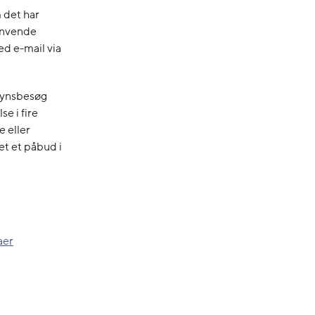
 det har
nvende
ed e-mail via
lsynsbesøg
e i fire
 eller
vet et påbud i
aer