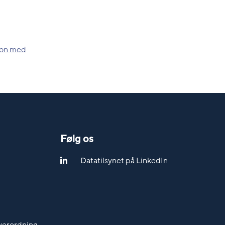
ion med
Følg os
Datatilsynet på LinkedIn
werordning