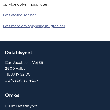
opfylde oplysningspligten.
Læs afgørelsen her
.
Læs mere om oplysningspligten her
.
Datatilsynet
Carl Jacobsens Vej 35
2500 Valby
Tlf. 33 19 32 00
dt@datatilsynet.dk
Om os
Om Datatilsynet